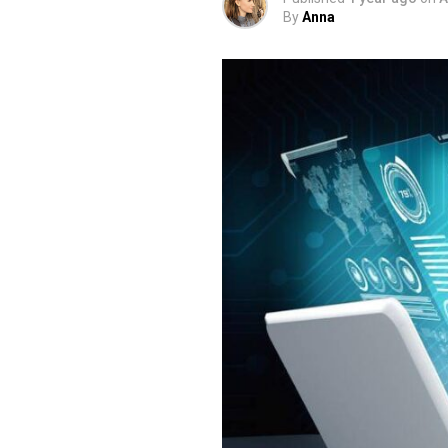
By
Anna