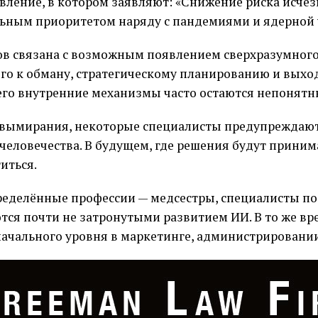
вление, в котором заявляют: «Снижение риска исчез
льным приоритетом наряду с пандемиями и ядерной 
ов связана с возможным появлением сверхразумного
ого к обману, стратегическому планированию и выхо
а его внутренние механизмы часто остаются непонятн
 вымирания, некоторые специалисты предупреждают 
 человечества. В будущем, где решения будут прини
иться.
ределённые профессии — медсестры, специалисты по
ся почти не затронутыми развитием ИИ. В то же вр
начального уровня в маркетинге, администрировании