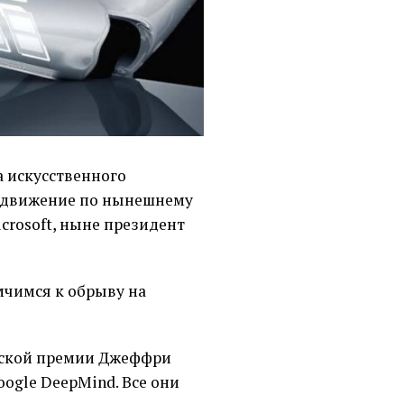
 искусственного
т движение по нынешнему
crosoft, ныне президент
 мчимся к обрыву на
евской премии Джеффри
oogle DeepMind. Все они