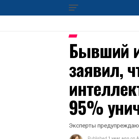
Бывший и
заявил, 
интеллек
95% унич
Эксперты предупреждают
Published
1 year ago
on
A