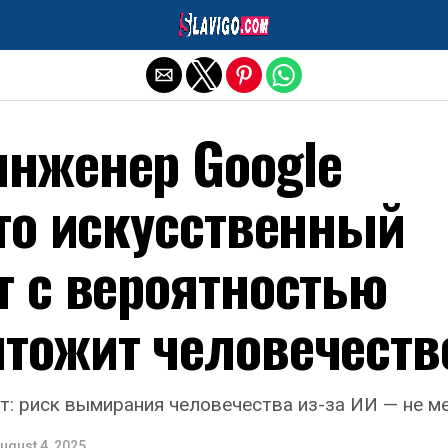
Exit mobile version
нженер Google
что искусственный
т с вероятностью
тожит человечеств
: риск вымирания человечества из-за ИИ — не м
ugust 4, 2025