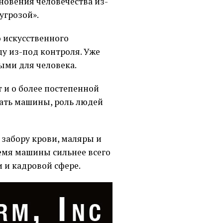
новения человечества из-
угрозой».
 искусственного
ду из-под контроля. Уже
ыми для человека.
и о более постепенной
мать машины, роль людей
 забору крови, маляры и
емя машины сильнее всего
 и кадровой сфере.