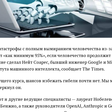
атастрофы с полным вымиранием человечества из-за
ет «как минимум 95%», если человечество продолжи
ние сделал Нейт Соарес, бывший инженер Google и Mi
тута машинного интеллекта, сообщает The Times.
ущего курса, шансов избежать гибели почти нет. Мы
черкнул он.
ют и другие ведущие специалисты — лауреат Нобел
енжио, а также руководители OpenAI, Anthropic и G