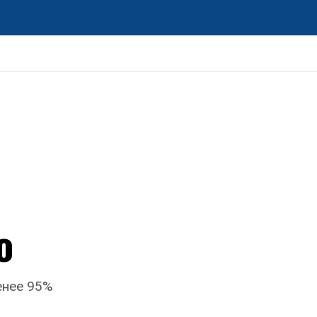
о
енее 95%