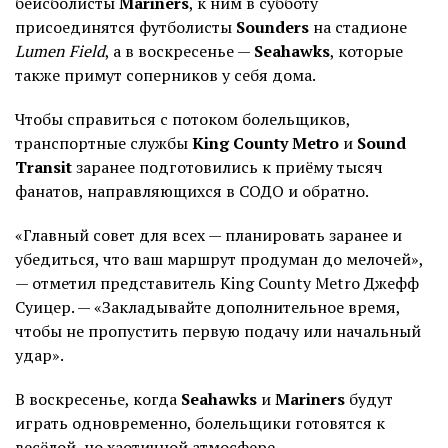
бейсболисты
Mariners
, к ним в субботу
присоединятся футболисты
Sounders
на стадионе
Lumen Field
, а в воскресенье —
Seahawks
, которые
также примут соперников у себя дома.
Чтобы справиться с потоком болельщиков,
транспортные службы
King County Metro
и
Sound
Transit
заранее подготовились к приёму тысяч
фанатов, направляющихся в СОДО и обратно.
«Главный совет для всех — планировать заранее и
убедиться, что ваш маршрут продуман до мелочей»,
— отметил представитель King County Metro Джефф
Суицер. — «Закладывайте дополнительное время,
чтобы не пропустить первую подачу или начальный
удар».
В воскресенье, когда
Seahawks
и
Mariners
будут
играть одновременно, болельщики готовятся к
весёлой, но хаотичной атмосфере.