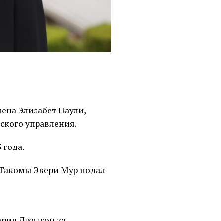
чена Элизабет Паули,
ского управления.
 года.
 Такомы Эвери Мур подал
рил Джексон за