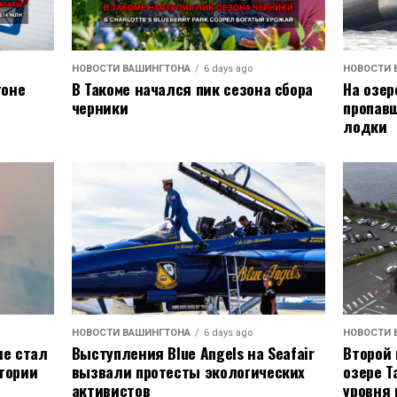
НОВОСТИ ВАШИНГТОНА
6 days ago
НОВОСТИ 
В Такоме начался пик сезона сбора
тоне
На озер
черники
пропавш
лодки
НОВОСТИ ВАШИНГТОНА
6 days ago
НОВОСТИ 
Выступления Blue Angels на Seafair
не стал
Второй 
вызвали протесты экологических
тории
озере Т
активистов
уровня