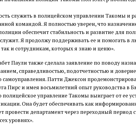
ость служить в полицейском управлении Такомы и ра
нной командой. Я полностью уверен, что назначени
олиции обеспечит стабильность и развитие для пол
 служит. Я продолжу поддерживать ее и помогать в 
 так и сотрудникам, которых я знаю и ценю».
бет Паули также сделала заявление по поводу назн
данием, справедливостью, подотчетностью и доверие
 самоуправления. Патти Джексон продемонстрирова
га Пирс и имея восьмилетний опыт руководства в 
то полицейское управление Такомы выиграет от ее у
кации. Она будет обеспечивать как информированно
ет провести департамент через переходный период с
сех уровнях».