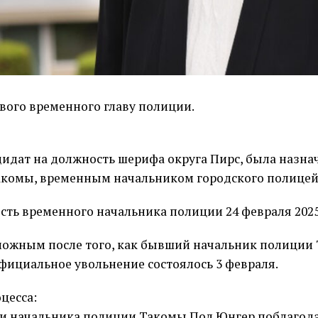
вого временного главу полиции.
дидат на должность шерифа округа Пирс, была назна
комы, временным начальником городского полицей
сть временного начальника полиции 24 февраля 2025
зможным после того, как бывший начальник полиции
 официальное увольнение состоялось 3 февраля.
цесса:
 начальника полиции Такомы Пол Юнгер поблагода