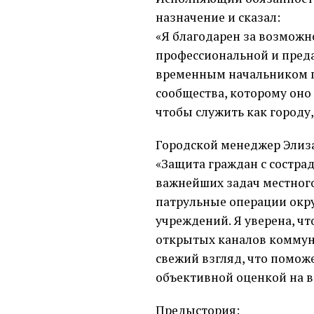
назначение и сказал:
«Я благодарен за возможн
профессиональной и преда
временным начальником п
сообщества, которому оно
чтобы служить как городу,
Городской менеджер Элиза
«Защита граждан с состра
важнейших задач местного
патрульные операции окру
учреждений. Я уверена, ч
открытых каналов коммуни
свежий взгляд, что помож
объективной оценкой на в
Предыстория: