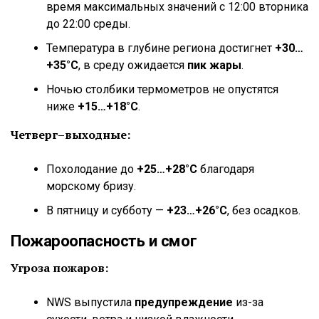
время максимальных значений с 12:00 вторника
до 22:00 среды.
Температура в глубине региона достигнет
+30…
+35°C
, в среду ожидается
пик жары
.
Ночью столбики термометров не опустятся
ниже
+15…+18°C
.
Четверг–выходные:
Похолодание до
+25…+28°C
благодаря
морскому бризу.
В пятницу и субботу —
+23…+26°C
, без осадков.
Пожароопасность и смог
Угроза пожаров:
NWS выпустила
предупреждение
из-за