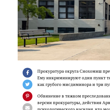
Прокуратура округа Снохомиш пре
Ему инкриминируют один пункт тя
как грубого мисдиминора и три пу
Обвинение в тяжком преследовани
версии прокуратуры, действия А
психологического насилия, что мо