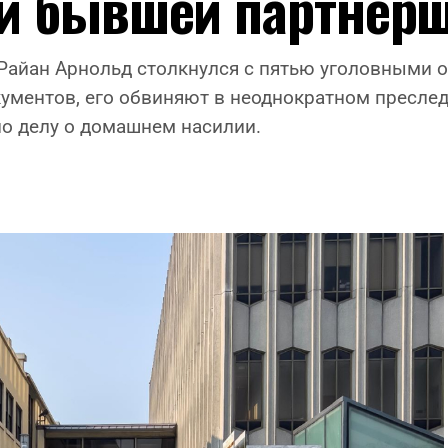
ии бывшей партнер
с Райан Арнольд столкнулся с пятью уголовными 
кументов, его обвиняют в неоднократном пресл
по делу о домашнем насилии.