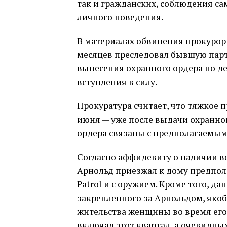
так и гражданских, соблюдения с
личного поведения.
В материалах обвинения прокурор
месяцев преследовал бывшую партн
вынесения охранного ордера по д
вступления в силу.
Прокуратура считает, что тяжкое п
июня — уже после выдачи охранно
ордера связаны с предполагаемыми
Согласно аффидевиту о наличии в
Арнольд приезжал к дому предпол
Patrol и с оружием. Кроме того, д
закрепленного за Арнольдом, яко
жительства женщины во время его 
включал этот квартал, а очевидн