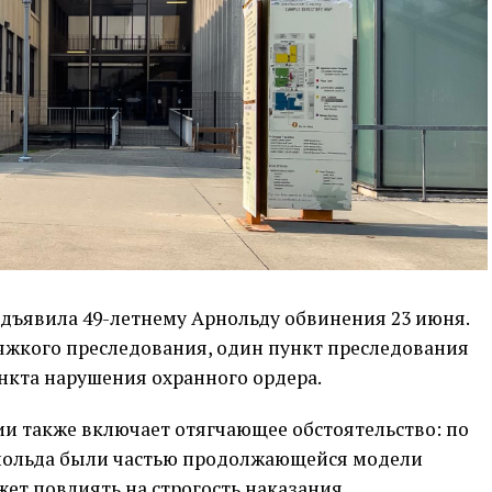
дъявила 49-летнему Арнольду обвинения 23 июня.
жкого преследования, один пункт преследования
нкта нарушения охранного ордера.
и также включает отягчающее обстоятельство: по
рнольда были частью продолжающейся модели
жет повлиять на строгость наказания.