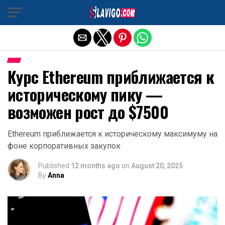
Exit mobile version
Курс Ethereum приближается к
историческому пику —
возможен рост до $7500
Ethereum приближается к историческому максимуму на
фоне корпоративных закупок
Published
12 months ago
on
August 20, 2025
By
Anna