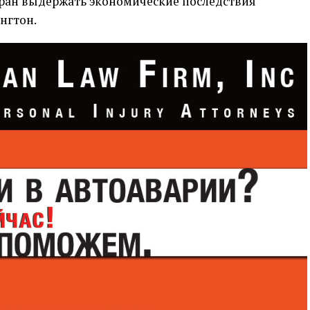
еран выдержать экономические последствия
нгтон.