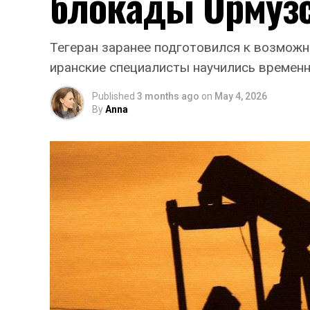
блокады Ормузс
Тегеран заранее подготовился к возможн
иранские специалисты научились временн
Published
3 months ago
on
May 4, 2026
By
Anna