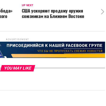
UP NEXT
обода»
США ускоряют продажу оружия
кого
союзникам на Ближнем Востоке
ADVERTISEMENT
YOU MAY LIKE