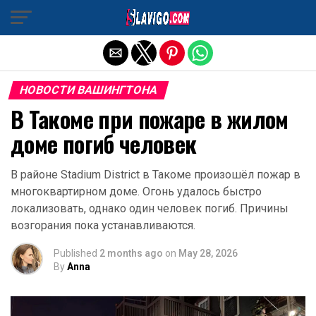
Exit mobile version
НОВОСТИ ВАШИНГТОНА
В Такоме при пожаре в жилом
доме погиб человек
В районе Stadium District в Такоме произошёл пожар в
многоквартирном доме. Огонь удалось быстро
локализовать, однако один человек погиб. Причины
возгорания пока устанавливаются.
Published
2 months ago
on
May 28, 2026
By
Anna