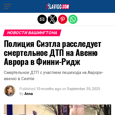
Exit mobile version
НОВОСТИ ВАШИНГТОНА
Полиция Сиэтла расследует
смертельное ДТП на Авеню
Аврора в Финни-Ридж
Смертельное ДТП с участием пешехода на Авроре-
авеню в Сиэтле
Published
10 months ago
on
September 30, 2025
By
Anna