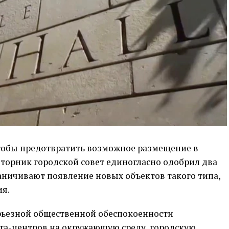
тобы предотвратить возможное размещение в
вторник городской совет единогласно одобрил два
аничивают появление новых объектов такого типа,
ия.
рьезной общественной обеспокоенности
а-центров на окружающую среду, городскую