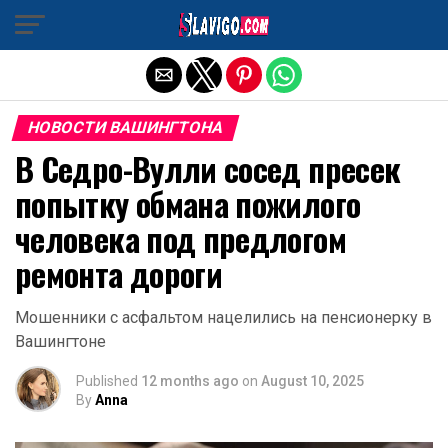
Exit mobile version
НОВОСТИ ВАШИНГТОНА
В Седро-Вулли сосед пресек
попытку обмана пожилого
человека под предлогом
ремонта дороги
Мошенники с асфальтом нацелились на пенсионерку в
Вашингтоне
Published
12 months ago
on
August 10, 2025
By
Anna