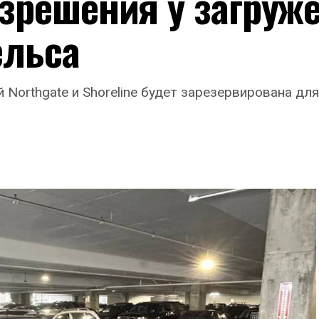
зрешения у загруж
ельса
ий Northgate и Shoreline будет зарезервирована д