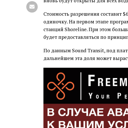
вновь будут открыты для всех вод
Стоимость разрешения составит $60
одиночку. На первом этапе програм
станций Shoreline. При этом больш
будет предоставляться по принци
По данным Sound Transit, под пла
дальнейшем эта доля может выраст