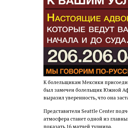
К болельщикам Мексики присоедин
был замечен болельщик Южной Аф
выразил уверенность, что она заст
Представители Seattle Center под
атмосфера станет одной из главн
показать 16 матчей турнира.