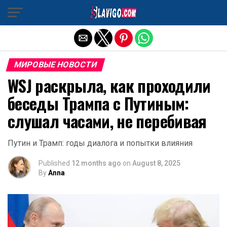
Exit mobile version
МИРОВЫЕ НОВОСТИ
WSJ раскрыла, как проходили
беседы Трампа с Путиным:
слушал часами, не перебивая
Путин и Трамп: годы диалога и попытки влияния
Published
12 months ago
on
August 8, 2025
By
Anna