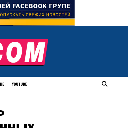
ИНЕ
YOUTUBE
ь
онных