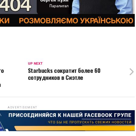
UP NEXT
го
Starbucks сократит более 60
сотрудников в Сиэтле
а
ADVERTISEMENT