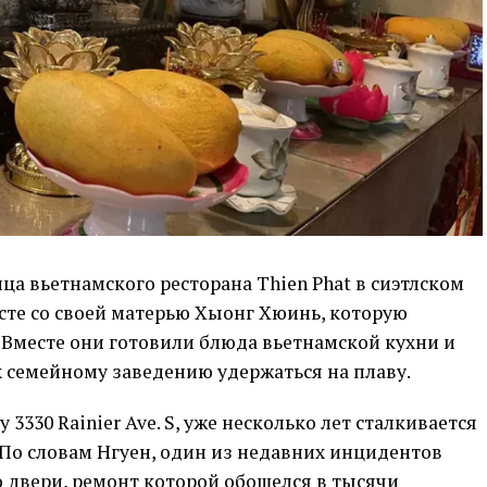
ца вьетнамского ресторана Thien Phat в сиэтлском
месте со своей матерью Хыонг Хюинь, которую
 Вместе они готовили блюда вьетнамской кухни и
 семейному заведению удержаться на плаву.
3330 Rainier Ave. S, уже несколько лет сталкивается
По словам Нгуен, один из недавних инцидентов
 двери, ремонт которой обошелся в тысячи