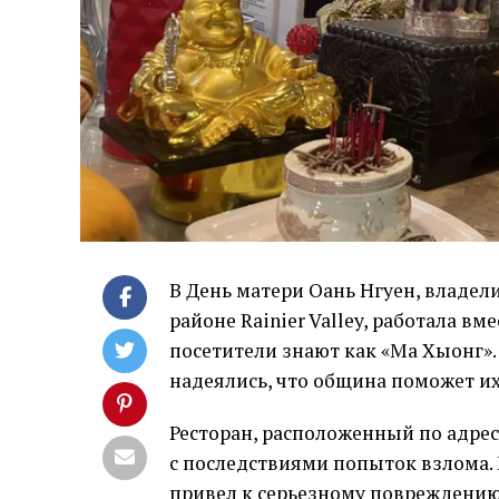
В День матери Оань Нгуен, владели
районе Rainier Valley, работала в
посетители знают как «Ма Хыонг».
надеялись, что община поможет их
Ресторан, расположенный по адресу 
с последствиями попыток взлома. 
привел к серьезному повреждению