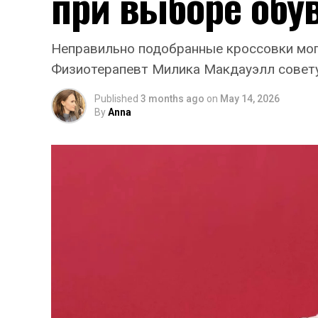
при выборе обу
Неправильно подобранные кроссовки могу
Физиотерапевт Милика Макдауэлл совету
Published
3 months ago
on
May 14, 2026
By
Anna