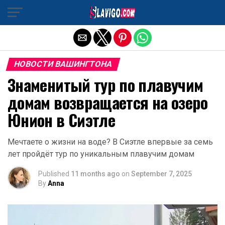
Exit mobile version
НОВОСТИ ВАШИНГТОНА
Знаменитый тур по плавучим
домам возвращается на озеро
Юнион в Сиэтле
Мечтаете о жизни на воде? В Сиэтле впервые за семь
лет пройдёт тур по уникальным плавучим домам
Published
11 months ago
on
September 7, 2025
By
Anna