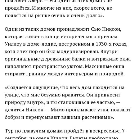
поясняет Алерс. — Ни один из этих домов не
продаётся. И многие из них, скорее всего, не
появятся на рынке очень и очень долго».
Один из таких домов принадлежит Сью Никсон,
которая живёт в конце исторического причала
Уиллоу в доме-лодке, построенном в 1930-х годах,
хотя с тех пор он был модернизирован. Внутри
оригинальные деревянные балки и витражные окна
наполняют пространство уютом. Массивные окна
стирают границу между интерьером и природой.
«Создаётся ощущение, что весь дом находится на
улице, что мне безумно нравится. Он привносит
природу внутрь, и ты становишься её частью, —
делится Никсон. — Мимо проплывают утки, ползают
бобры и перекусывают вашими растениями».
Тур по плавучим домам пройдёт в воскресенье, 7
сентября, на озере Юнион. Билеты необходимо