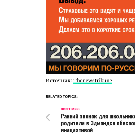
Источник:
Thenewstribune
RELATED TOPICS:
DON'T MISS
Ранний звонок для школьник
родители в Эдмондсе обесп
инициативой