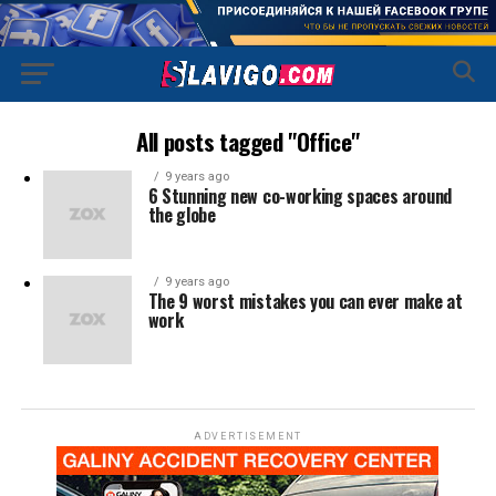
All posts tagged "Office"
9 years ago
6 Stunning new co-working spaces around
the globe
9 years ago
The 9 worst mistakes you can ever make at
work
ADVERTISEMENT