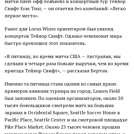
матчи плей-офф Seahawks и концертный тур Тейлор
Свифт Eras Tour, — он ответил без колебаний: «Легко
первое место».
Ранее для Locus Wines ориентиром был уикенд
концертов Тейлор Свифт. Однако чемпионат мира
быстро превзошел этот показатель.
«В пятницу, во время матча США — Австралия, мы
сделали в четыре раза больше выручки, чем во время
приезда Тейлор Свифт», — рассказал Бертон.
Именно та пятница стала одним из самых ярких
примеров влияния турнира на город. Lumen Field
был заполнен. По оценкам организаторов, около 30
тысяч болельщиков смотрели матч на больших
экранах в Occidental Square, Seattle Soccer House в
Pacific Place, Seattle Center и на смотровой площадке
Pike Place Market. Около 23 тысяч человек прошли
маршем через Pioneer Square перед началом игры, а