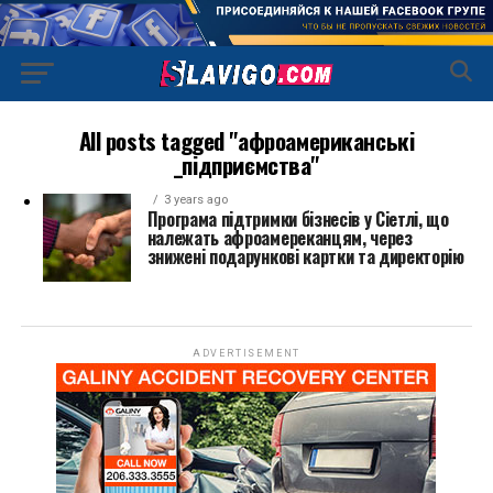
All posts tagged "афроамериканські
_підприємства"
3 years ago
Програма підтримки бізнесів у Сіетлі, що
належать афроамереканцям, через
знижені подарункові картки та директорію
ADVERTISEMENT